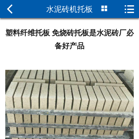



水泥砖机托板
网站首页

纤维砖机托板
塑料纤维托板 免烧砖托板是水泥砖厂必
PVC砖机托板
备好产品
水泥砖机托板
砖机托板厂家
致远托板
联系我们