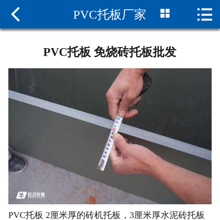



PVC托板厂家
网站首页

纤维砖机托板
PVC托板 免烧砖托板批发
PVC砖机托板
水泥砖机托板
砖机托板厂家
致远托板
联系我们
PVC托板 2厘米厚的砖机托板，3厘米厚水泥砖托板