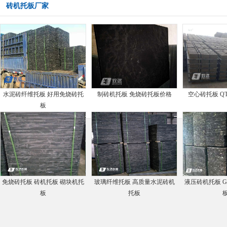
砖机托板厂家
水泥砖纤维托板 好用免烧砖托
制砖机托板 免烧砖托板价格
空心砖托板 QT
板
免烧砖托板 砖机托板 砌块机托
玻璃纤维托板 高质量水泥砖机
液压砖机托板 
板
托板