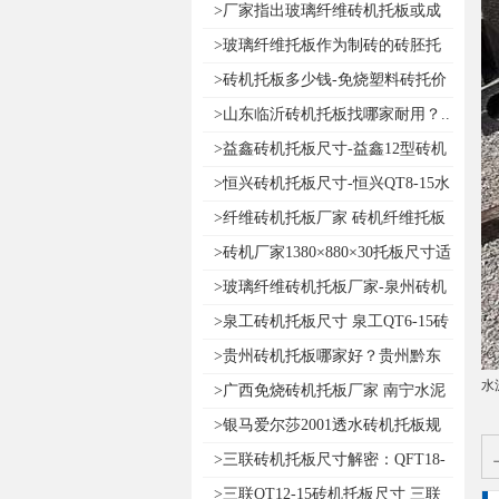
板多..
>厂家指出玻璃纤维砖机托板或成
为建..
>玻璃纤维托板作为制砖的砖胚托
板有..
>砖机托板多少钱-免烧塑料砖托价
格..
>山东临沂砖机托板找哪家耐用？..
>益鑫砖机托板尺寸-益鑫12型砖机
托..
>恒兴砖机托板尺寸-恒兴QT8-15水
泥..
>纤维砖机托板厂家 砖机纤维托板
哪..
>砖机厂家1380×880×30托板尺寸适
合..
>玻璃纤维砖机托板厂家-泉州砖机
托..
>泉工砖机托板尺寸 泉工QT6-15砖
机..
>贵州砖机托板哪家好？贵州黔东
水
南水..
>广西免烧砖机托板厂家 南宁水泥
砖..
>银马爱尔莎2001透水砖机托板规
格 ..
>三联砖机托板尺寸解密：QFT18-
15自..
>三联QT12-15砖机托板尺寸 三联