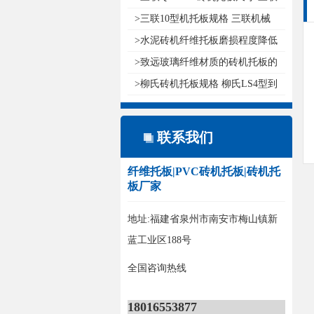
QT1..
>三联10型机托板规格 三联机械
QT10..
>水泥砖机纤维托板磨损程度降低
的方..
>致远玻璃纤维材质的砖机托板的
十大..
>柳氏砖机托板规格 柳氏LS4型到
12型..
联系我们
纤维托板|PVC砖机托板|砖机托
板厂家
地址:福建省泉州市南安市梅山镇新
蓝工业区188号
全国咨询热线
18016553877