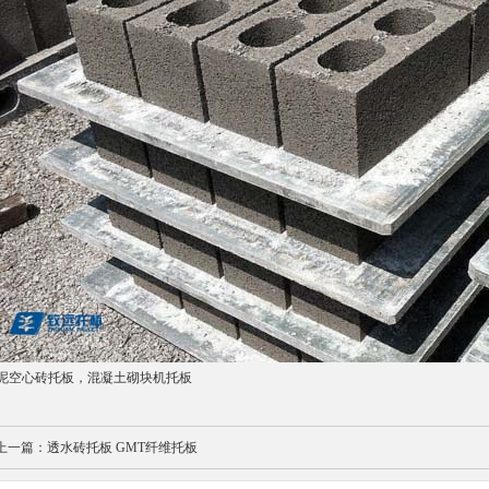
泥空心砖托板，混凝土砌块机托板
上一篇：
透水砖托板 GMT纤维托板