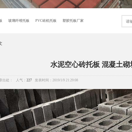
板
玻璃纤维托板
PVC砖机托板
塑胶托板厂家
文
水泥空心砖托板 混凝土砌
章出处：
人气：
227
发表时间：2019/1/9 21:29:08